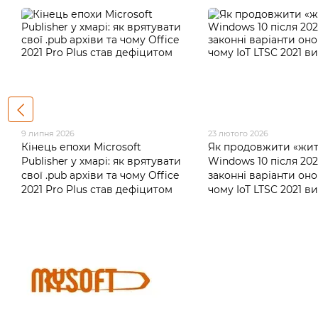
9 липня 2026
23 лютого 2026
Кінець епохи Microsoft
Як продовжити «жит
Publisher у хмарі: як врятувати
Windows 10 після 20
свої .pub архіви та чому Office
законні варіанти оно
2021 Pro Plus став дефіцитом
чому IoT LTSC 2021 в