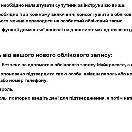
і необхідно налаштувати супутник за інструкцією вище.
необхідно при кожному включенні консолі увійти в обліков
ього можна переходити на особистий обліковий запис
 функції домашньої консолі на двох системах одночасно
н
 від вашого нового облікового запису:
ку безпеки за допомогою облікового запису Майкрософт, а 
опоновано підтвердити свою особу, ввівши пароль або ко
 або номер телефону.
ароль.
оль, повторно введіть дані для підтвердження, а потім на