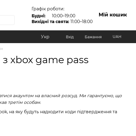
Графік роботи:
Мій кошик
Будні:
10:00–19:00
Вихідні та свята:
11:00–18:00
Укр
UAH
Вхід
Бажання
ox
 з xbox game pass
тися акаунтом на власний розсуд. Ми гарантуємо, що
жав третім особам.
ook, на яку будуть надходити коди підтвердження та