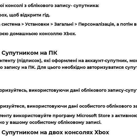
 консолі з облікового запису- супутника:
box
, щоб відкрити гід.
а система
>
Установки
>
Загальні
>
Персоналізація
, а потім 
моєю домашньою консоллю Xbox
.
 Супутником на ПК
тенту (підписок), які оформлені на аккаунт-супутник, мо
о запису на ПК. Для цього необхідно авторизуватися супутн
вторизуйтесь, використовуючи дані облікового запису-супу
ризуйтеся, використовуючи дані особистого облікового з
нту використовуйте програму Microsoft Store з активною 
о у вашому особистому обліковому записі.
 Супутником на двох консолях Xbox