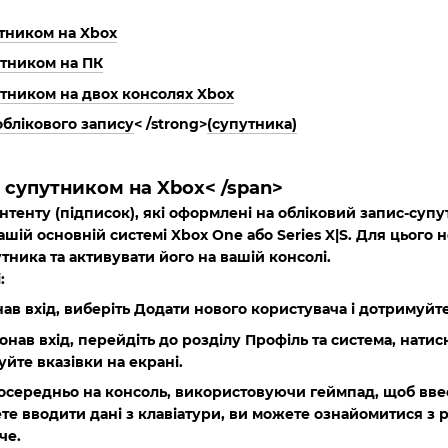
тником на Xbox
утником на ПК
тником на двох консолях Xbox
облікового запису
< /strong>
(супутника)
 супутником на Xbox
< /span>
нтенту (підписок), які оформлені на обліковий запис-супу
ашій основній системі Xbox One або Series X|S. Для цього
тника та активувати його на вашій консолі.
:
ав вхід, виберіть
Додати нового користувача
і дотримуйте
онав вхід, перейдіть до розділу
Профіль та система
, натис
уйте вказівки на екрані.
осередньо на консоль, використовуючи геймпад, щоб ввест
те вводити дані з клавіатури, ви можете ознайомитися з 
че.