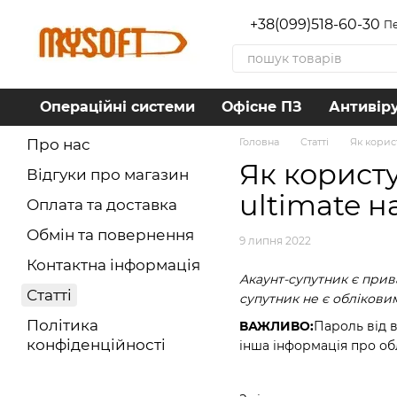
Перейти до основного контенту
+38(099)518-60-30
Пе
Операційні системи
Офісне ПЗ
Антивір
Про нас
Головна
Статті
Як корис
Як корист
Відгуки про магазин
ultimate н
Оплата та доставка
Обмін та повернення
9 липня 2022
Контактна інформація
Акаунт-супутник є прив
Статті
супутник не є облікови
Політика
ВАЖЛИВО:
Пароль від в
конфіденційності
інша інформація про об