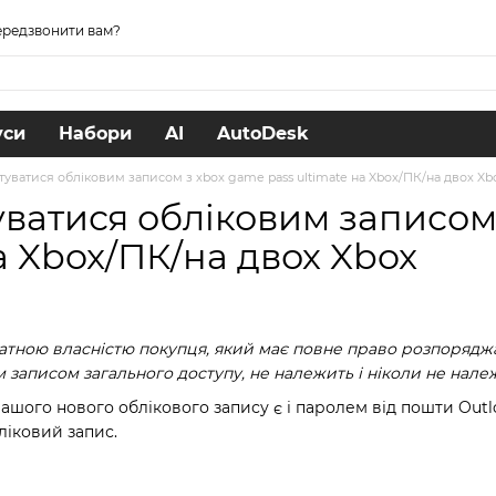
редзвонити вам?
уси
Набори
AI
AutoDesk
туватися обліковим записом з xbox game pass ultimate на Xbox/ПК/на двох Xb
уватися обліковим записом
а Xbox/ПК/на двох Xbox
атною власністю покупця, який має повне право розпоряджа
м записом загального доступу, не належить і ніколи не нале
ашого нового облікового запису є і паролем від пошти Outl
ліковий запис.