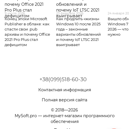
9 июля 2026
23 февраля 2026
24 января 2
Конец эпохи Microsoft
Как продлить «жизнь»
Вышло об
Publisher в облаке: как
Windows 10 после 2025
Windows 7 
спасти свои .pub
года – законные
2026 — что
архивы и почему Office
варианты обновлений
нужно
2021 Pro Plus стал
и почему IoT LTSC 2021
дефицитом
выигрывает
+38(099)518-60-30
Контактная информация
Полная версия сайта
© 2018—2026
MySoft.pro — интернет-магазин программного
обеспечения