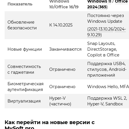
Windows
Windows 11
/
Office
Показатель
10/Office 16/19
2024
(
365
)
Постоянно через
Windows Update
Обновление
К 14.10.2025
безопасности
(
2021-13.10.26
/
2024-
9.10.29
)
Snap Layouts,
Новые функции
Заканчиваются
DirectStorage,
Copilot в Office
Поддержка USB4,
Совместимость
Ограничено
стилусов, Android-
с гаджетами
приложений
Биометрическая
Ограничено
Windows Hello, MFA
аутентификация
Hyper‐V
Поддержка WSL 2,
Виртуализация
(частично)
Hyper-V, Sandbox
Как перейти на новые версии с
MySoft.pro