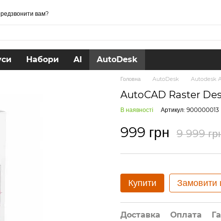
редзвонити вам?
уси
Набори
AI
AutoDesk
Головна
AutoDesk
Autodesk A
AutoCAD Raster Desi
В наявності
Артикул: 900000013
999 грн
9 999 гр
Купити
Замовити
Доставка
Оплата
Га