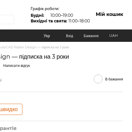
Графік роботи:
Мій кошик
Будні:
10:00–19:00
Вихідні та свята:
11:00–18:00
Укр
UAH
Вхід
Бажання
utoCAD Raster Design — підписка на 3 роки
gn — підписка на 3 роки
Написати відгук
н
В бажання
 швидко
рантія