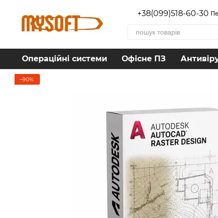
Перейти до основного контенту
+38(099)518-60-30
Пе
Операційні системи
Офісне ПЗ
Антивір
−90%