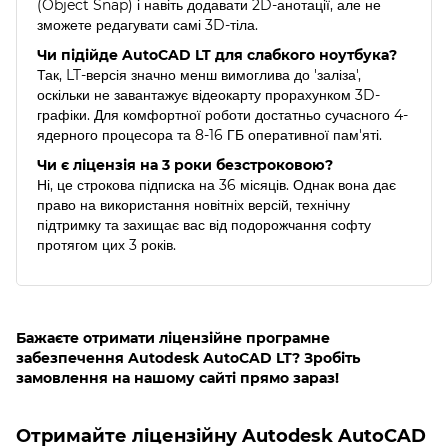
(Object Snap) і навіть додавати 2D-анотації, але не
зможете редагувати самі 3D-тіла.
Чи підійде AutoCAD LT для слабкого ноутбука?
Так, LT-версія значно менш вимоглива до 'заліза',
оскільки не завантажує відеокарту прорахунком 3D-
графіки. Для комфортної роботи достатньо сучасного 4-
ядерного процесора та 8-16 ГБ оперативної пам'яті.
Чи є ліцензія на 3 роки безстроковою?
Ні, це строкова підписка на 36 місяців. Однак вона дає
право на використання новітніх версій, технічну
підтримку та захищає вас від подорожчання софту
протягом цих 3 років.
Бажаєте отримати ліцензійне програмне
забезпечення Autodesk AutoCAD LT? Зробіть
замовлення на нашому сайті прямо зараз!
Отримайте ліцензійну Autodesk AutoCAD