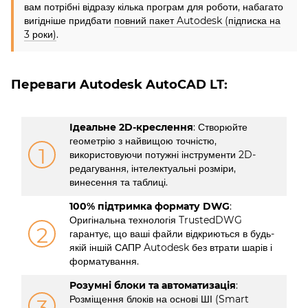
вам потрібні відразу кілька програм для роботи, набагато
вигідніше придбати
повний пакет Autodesk (підписка на
3 роки)
.
Переваги Autodesk AutoCAD LT:
Ідеальне 2D-креслення
: Створюйте
геометрію з найвищою точністю,
1
використовуючи потужні інструменти 2D-
редагування, інтелектуальні розміри,
винесення та таблиці.
100% підтримка формату DWG
:
Оригінальна технологія TrustedDWG
2
гарантує, що ваші файли відкриються в будь-
якій іншій САПР Autodesk без втрати шарів і
форматування.
Розумні блоки та автоматизація
:
Розміщення блоків на основі ШІ (Smart
3