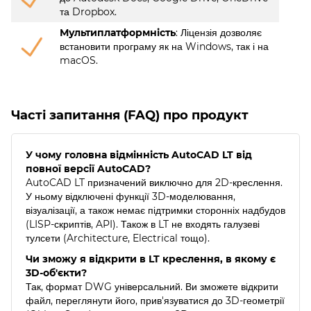
та Dropbox.
Мультиплатформність
: Ліцензія дозволяє
встановити програму як на Windows, так і на
macOS.
Часті запитання (FAQ) про продукт
У чому головна відмінність AutoCAD LT від
повної версії AutoCAD?
AutoCAD LT призначений виключно для 2D-креслення.
У ньому відключені функції 3D-моделювання,
візуалізації, а також немає підтримки сторонніх надбудов
(LISP-скриптів, API). Також в LT не входять галузеві
тулсети (Architecture, Electrical тощо).
Чи зможу я відкрити в LT креслення, в якому є
3D-об'єкти?
Так, формат DWG універсальний. Ви зможете відкрити
файл, переглянути його, прив'язуватися до 3D-геометрії