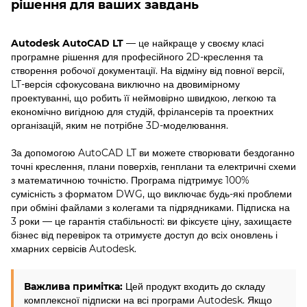
рішення для ваших завдань
Autodesk AutoCAD LT
— це найкраще у своєму класі
програмне рішення для професійного 2D-креслення та
створення робочої документації. На відміну від повної версії,
LT-версія сфокусована виключно на двовимірному
проектуванні, що робить її неймовірно швидкою, легкою та
економічно вигідною для студій, фрілансерів та проектних
організацій, яким не потрібне 3D-моделювання.
За допомогою AutoCAD LT ви можете створювати бездоганно
точні креслення, плани поверхів, генплани та електричні схеми
з математичною точністю. Програма підтримує 100%
сумісність з форматом DWG, що виключає будь-які проблеми
при обміні файлами з колегами та підрядниками. Підписка на
3 роки — це гарантія стабільності: ви фіксуєте ціну, захищаєте
бізнес від перевірок та отримуєте доступ до всіх оновлень і
хмарних сервісів Autodesk.
Важлива примітка:
Цей продукт входить до складу
комплексної підписки на всі програми Autodesk. Якщо