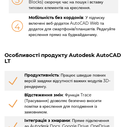
Blocks) скорочує час на пошук і вставку
типових елементів на креслення.
Мобільність без кордонів
: У підписку
включені веб-додаток AutoCAD Web та
4
додаток для смартфонів/планшетів. Редагуйте
креслення прямо на будмайданчику.
Особливості продукту Autodesk AutoCAD
LT
Продуктивність
: Працює швидше повних
версій завдяки відсутності важких модулів 3D-
рендерингу.
Відстеження змін
: Функція Trace
(Трасування) дозволяє безпечно вносити
помітки в креслення для погодження із
замовником.
Інтеграція з хмарами
: Пряме підключення
до Autodesk Docs, Google Drive, OneDrive