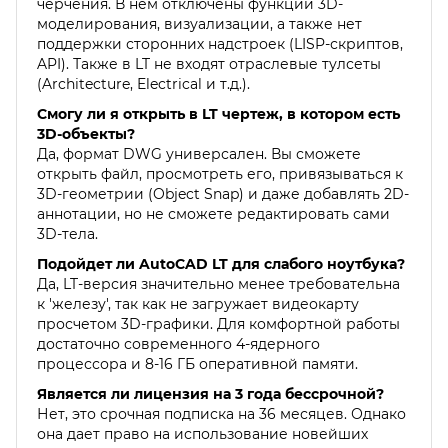
черчения. В нем отключены функции 3D-
моделирования, визуализации, а также нет
поддержки сторонних надстроек (LISP-скриптов,
API). Также в LT не входят отраслевые тулсеты
(Architecture, Electrical и т.д.).
Смогу ли я открыть в LT чертеж, в котором есть
3D-объекты?
Да, формат DWG универсален. Вы сможете
открыть файл, просмотреть его, привязываться к
3D-геометрии (Object Snap) и даже добавлять 2D-
аннотации, но не сможете редактировать сами
3D-тела.
Подойдет ли AutoCAD LT для слабого ноутбука?
Да, LT-версия значительно менее требовательна
к 'железу', так как не загружает видеокарту
просчетом 3D-графики. Для комфортной работы
достаточно современного 4-ядерного
процессора и 8-16 ГБ оперативной памяти.
Является ли лицензия на 3 года бессрочной?
Нет, это срочная подписка на 36 месяцев. Однако
она дает право на использование новейших