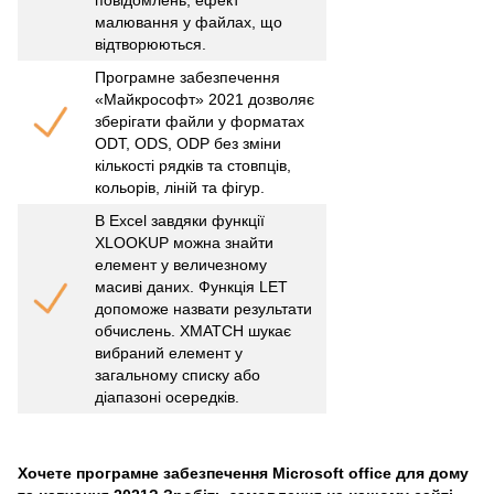
повідомлень, ефект
малювання у файлах, що
відтворюються.
Програмне забезпечення
«Майкрософт» 2021 дозволяє
зберігати файли у форматах
ODT, ODS, ODP без зміни
кількості рядків та стовпців,
кольорів, ліній та фігур.
В Excel завдяки функції
XLOOKUP можна знайти
елемент у величезному
масиві даних. Функція LET
допоможе назвати результати
обчислень. XMATCH шукає
вибраний елемент у
загальному списку або
діапазоні осередків.
Хочете програмне забезпечення Microsoft office для дому