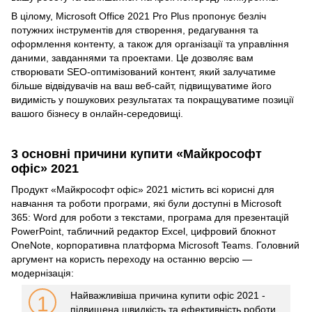
В цілому, Microsoft Office 2021 Pro Plus пропонує безліч
потужних інструментів для створення, редагування та
оформлення контенту, а також для організації та управління
даними, завданнями та проектами. Це дозволяє вам
створювати SEO-оптимізований контент, який залучатиме
більше відвідувачів на ваш веб-сайт, підвищуватиме його
видимість у пошукових результатах та покращуватиме позиції
вашого бізнесу в онлайн-середовищі.
3 основні причини купити «Майкрософт
офіс» 2021
Продукт «Майкрософт офіс» 2021 містить всі корисні для
навчання та роботи програми, які були доступні в Microsoft
365: Word для роботи з текстами, програма для презентацій
PowerPoint, табличний редактор Excel, цифровий блокнот
OneNote, корпоративна платформа Microsoft Teams. Головний
аргумент на користь переходу на останню версію —
модернізація:
Найважливіша причина купити офіс 2021 -
1
підвищена швидкість та ефективність роботи.