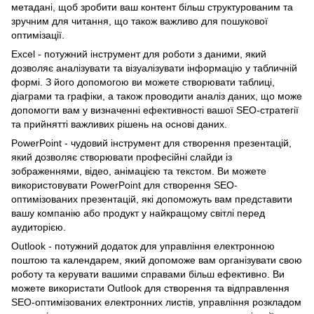
метадані, щоб зробити ваш контент більш структурованим та
зручним для читання, що також важливо для пошукової
оптимізації.
Excel - потужний інструмент для роботи з даними, який
дозволяє аналізувати та візуалізувати інформацію у табличній
формі. З його допомогою ви можете створювати таблиці,
діаграми та графіки, а також проводити аналіз даних, що може
допомогти вам у визначенні ефективності вашої SEO-стратегії
та прийнятті важливих рішень на основі даних.
PowerPoint - чудовий інструмент для створення презентацій,
який дозволяє створювати професійні слайди із
зображеннями, відео, анімацією та текстом. Ви можете
використовувати PowerPoint для створення SEO-
оптимізованих презентацій, які допоможуть вам представити
вашу компанію або продукт у найкращому світлі перед
аудиторією.
Outlook - потужний додаток для управління електронною
поштою та календарем, який допоможе вам організувати свою
роботу та керувати вашими справами більш ефективно. Ви
можете використати Outlook для створення та відправлення
SEO-оптимізованих електронних листів, управління розкладом