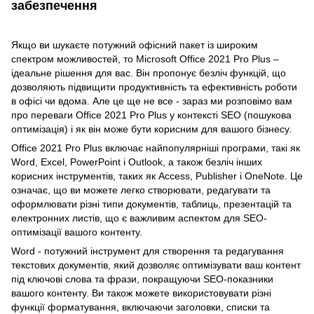
забезпечення
Якщо ви шукаєте потужний офісний пакет із широким
спектром можливостей, то Microsoft Office 2021 Pro Plus –
ідеальне рішення для вас. Він пропонує безліч функцій, що
дозволяють підвищити продуктивність та ефективність роботи
в офісі чи вдома. Але це ще не все - зараз ми розповімо вам
про переваги Office 2021 Pro Plus у контексті SEO (пошукова
оптимізація) і як він може бути корисним для вашого бізнесу.
Office 2021 Pro Plus включає найпопулярніші програми, такі як
Word, Excel, PowerPoint і Outlook, а також безліч інших
корисних інструментів, таких як Access, Publisher і OneNote. Це
означає, що ви можете легко створювати, редагувати та
оформлювати різні типи документів, таблиць, презентацій та
електронних листів, що є важливим аспектом для SEO-
оптимізації вашого контенту.
Word - потужний інструмент для створення та редагування
текстових документів, який дозволяє оптимізувати ваш контент
під ключові слова та фрази, покращуючи SEO-показники
вашого контенту. Ви також можете використовувати різні
функції форматування, включаючи заголовки, списки та