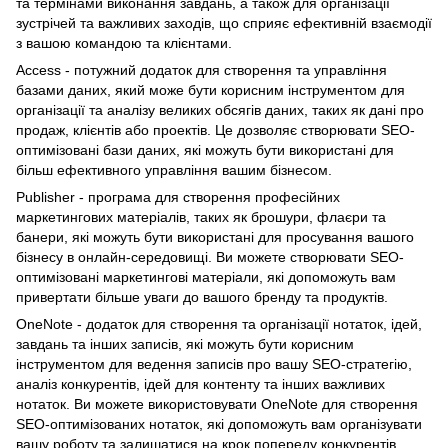
та термінами виконання завдань, а також для організації
зустрічей та важливих заходів, що сприяє ефективній взаємодії
з вашою командою та клієнтами.
Access - потужний додаток для створення та управління
базами даних, який може бути корисним інструментом для
організації та аналізу великих обсягів даних, таких як дані про
продаж, клієнтів або проектів. Це дозволяє створювати SEO-
оптимізовані бази даних, які можуть бути використані для
більш ефективного управління вашим бізнесом.
Publisher - програма для створення професійних
маркетингових матеріалів, таких як брошури, флаєри та
банери, які можуть бути використані для просування вашого
бізнесу в онлайн-середовищі. Ви можете створювати SEO-
оптимізовані маркетингові матеріали, які допоможуть вам
привертати більше уваги до вашого бренду та продуктів.
OneNote - додаток для створення та організації нотаток, ідей,
завдань та інших записів, які можуть бути корисним
інструментом для ведення записів про вашу SEO-стратегію,
аналіз конкурентів, ідей для контенту та інших важливих
нотаток. Ви можете використовувати OneNote для створення
SEO-оптимізованих нотаток, які допоможуть вам організувати
вашу роботу та залишатися на крок попереду конкурентів.