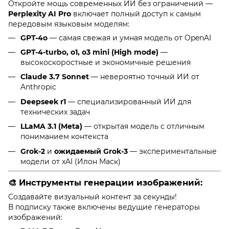
Откройте мощь современных ИИ без ограничений —
Perplexity AI Pro
включает полный доступ к самым
передовым языковым моделям:
GPT-4o
— самая свежая и умная модель от OpenAI
GPT-4-turbo, o1, o3 mini (High mode)
—
высокоскоростные и экономичные решения
Claude 3.7 Sonnet
— невероятно точный ИИ от
Anthropic
Deepseek r1
— специализированный ИИ для
технических задач
LLaMA 3.1 (Meta)
— открытая модель с отличным
пониманием контекста
Grok-2
и
ожидаемый Grok-3
— экспериментальные
модели от xAI (Илон Маск)
🎨
Инструменты генерации изображений:
Создавайте визуальный контент за секунды!
В подписку также включены ведущие генераторы
изображений: