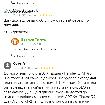
Відповісти
Violetta Lozuk
20.06.2025 в 11:45
Швидко, відповідно обіцяному, гарний сервіс по
питаннях
Відповісти
Иванов Тимур
20.06.2025 в 11:51
Звертайтеся ще, Віолетта :)
Відповісти
Сергій
13.06.2025 в 00:47
До мого платного ChatGPT додав - Perplexity AI Pro.
Що стосується самої підписки - це чудове вкладення
для тих, хто активно працює з ШІ. Ми придбали її для
бізнес-завдань, пов'язаних із маркетингом, SEO та
автоматизацією. До підписки входить доступ до
найпередовіших мовних моделей: GPT-4o, Claude 3.7,
LLaMA 3.1, Grok-2 та інших, включно з візуальними