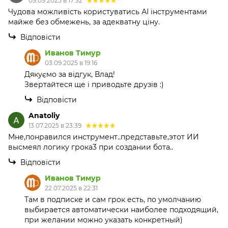
03.09.2025 в 17:32
Чудова можливість користуватись АІ інструментами
майже без обмежень, за адекватну ціну.
Відповісти
Иванов Тимур
03.09.2025 в 19:16
Дякуємо за відгук, Влад!
Звертайтеся ще і приводьте друзів :)
Відповісти
Anatoliy
13.07.2025 в 23:39
Мне,понравился инструмент..представьте,этот ИИ
высмеял логику грока3 при создании бота..
Відповісти
Иванов Тимур
22.07.2025 в 22:31
Там в подписке и сам грок есть, по умолчанию
выбирается автоматически наиболее подходящий,
при желании можно указать конкретный)