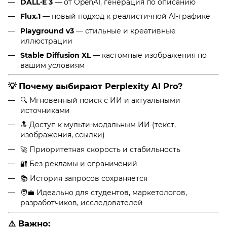
DALL·E 3
— от OpenAI, генерация по описанию
Flux.1
— новый подход к реалистичной AI-графике
Playground v3
— стильные и креативные
иллюстрации
Stable Diffusion XL
— кастомные изображения по
вашим условиям
💡
Почему выбирают Perplexity AI Pro?
🔍 Мгновенный поиск с ИИ и актуальными
источниками
🔝 Доступ к мульти-модальным ИИ (текст,
изображения, ссылки)
🚀 Приоритетная скорость и стабильность
🔐 Без рекламы и ограничений
📚 История запросов сохраняется
🧑‍💼 Идеально для студентов, маркетологов,
разработчиков, исследователей
⚠️ Важно: