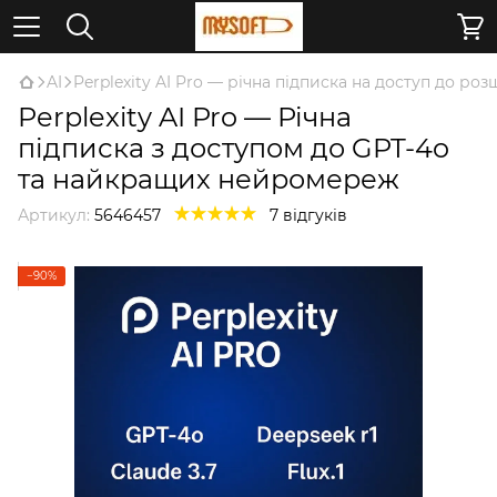
AI
Perplexity AI Pro — річна підписка на доступ до р
Perplexity AI Pro — Річна
підписка з доступом до GPT-4o
та найкращих нейромереж
Артикул:
5646457
7 відгуків
−90%