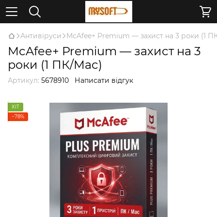
Антивіруси
McAfee+ Premium — захист на 3 роки (1 П
McAfee+ Premium — захист на 3
роки (1 ПК/Mac)
Артикул:
5678910
Написати відгук
ХІТ
−78%