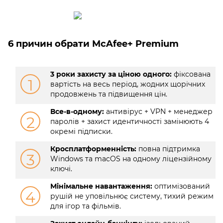
6 причин обрати McAfee+ Premium
3 роки захисту за ціною одного:
фіксована
1
вартість на весь період, жодних щорічних
продовжень та підвищення цін.
Все-в-одному:
антивірус + VPN + менеджер
2
паролів + захист идентичності замінюють 4
окремі підписки.
Кросплатформенність:
повна підтримка
3
Windows та macOS на одному ліцензійному
ключі.
Мінімальне навантаження:
оптимізований
4
рушій не уповільнює систему, тихий режим
для ігор та фільмів.