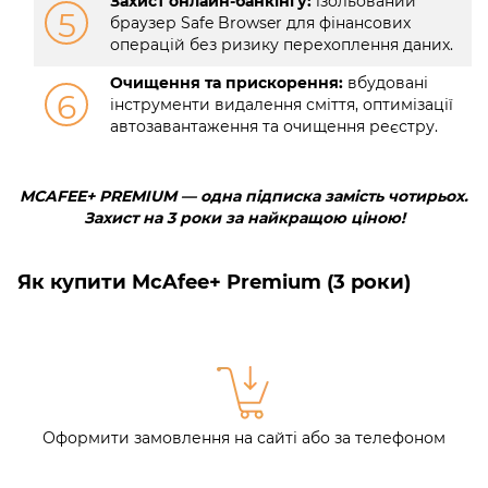
Захист онлайн-банкінгу:
ізольований
5
браузер Safe Browser для фінансових
операцій без ризику перехоплення даних.
Очищення та прискорення:
вбудовані
6
інструменти видалення сміття, оптимізації
автозавантаження та очищення реєстру.
MCAFEE+ PREMIUM — одна підписка замість чотирьох.
Захист на 3 роки за найкращою ціною!
Як купити McAfee+ Premium (3 роки)
Оформити замовлення на сайті або за телефоном