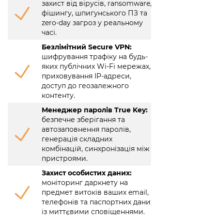
захист від вірусів, ransomware,
фішингу, шпигунського ПЗ та
zero-day загроз у реальному
часі.
Безлімітний Secure VPN:
шифрування трафіку на будь-
яких публічних Wi-Fi мережах,
приховування IP-адреси,
доступ до геозалежного
контенту.
Менеджер паролів True Key:
безпечне зберігання та
автозаповнення паролів,
генерація складних
комбінацій, синхронізація між
пристроями.
Захист особистих даних:
моніторинг даркнету на
предмет витоків ваших email,
телефонів та паспортних даних
із миттєвими сповіщеннями.