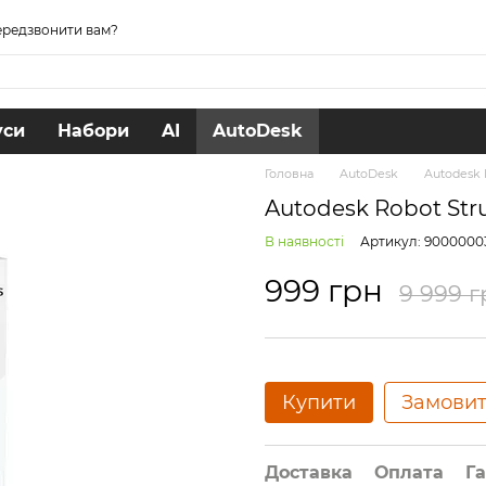
редзвонити вам?
уси
Набори
AI
AutoDesk
Головна
AutoDesk
Autodesk R
Autodesk Robot Stru
В наявності
Артикул: 9000000
999 грн
9 999 г
Купити
Замови
Доставка
Оплата
Га