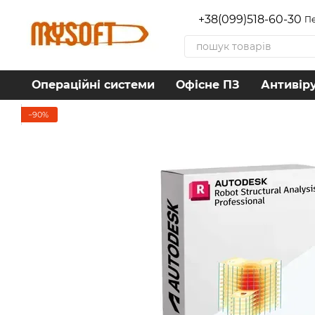
Перейти до основного контенту
+38(099)518-60-30
Пе
Операційні системи
Офісне ПЗ
Антивір
−90%