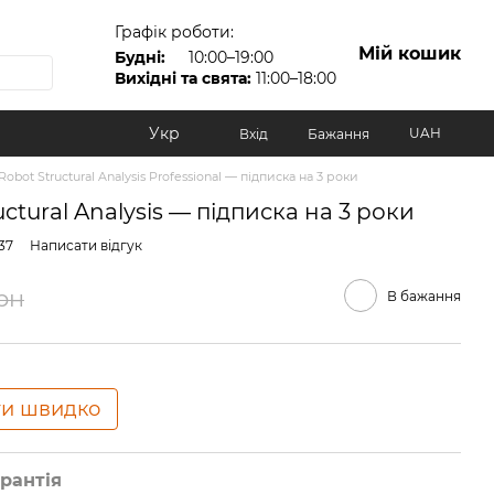
Графік роботи:
Мій кошик
Будні:
10:00–19:00
Вихідні та свята:
11:00–18:00
Укр
UAH
Вхід
Бажання
obot Structural Analysis Professional — підписка на 3 роки
ctural Analysis — підписка на 3 роки
37
Написати відгук
рн
В бажання
ти швидко
рантія