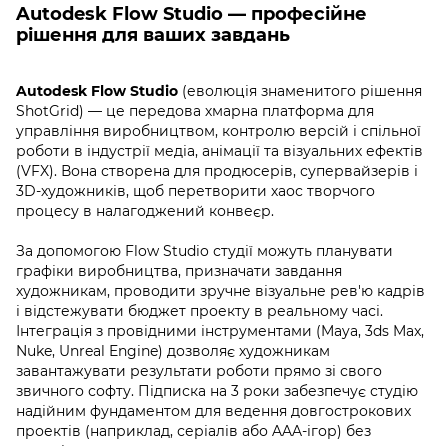
Autodesk Flow Studio — професійне
рішення для ваших завдань
Autodesk Flow Studio
(еволюція знаменитого рішення
ShotGrid) — це передова хмарна платформа для
управління виробництвом, контролю версій і спільної
роботи в індустрії медіа, анімації та візуальних ефектів
(VFX). Вона створена для продюсерів, супервайзерів і
3D-художників, щоб перетворити хаос творчого
процесу в налагоджений конвеєр.
За допомогою Flow Studio студії можуть планувати
графіки виробництва, призначати завдання
художникам, проводити зручне візуальне рев'ю кадрів
і відстежувати бюджет проекту в реальному часі.
Інтеграція з провідними інструментами (Maya, 3ds Max,
Nuke, Unreal Engine) дозволяє художникам
завантажувати результати роботи прямо зі свого
звичного софту. Підписка на 3 роки забезпечує студію
надійним фундаментом для ведення довгострокових
проектів (наприклад, серіалів або AAA-ігор) без