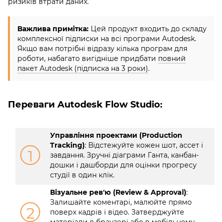
ризиків втрати даних.
Важлива примітка:
Цей продукт входить до складу
комплексної підписки на всі програми Autodesk.
Якщо вам потрібні відразу кілька програм для
роботи, набагато вигідніше придбати
повний
пакет Autodesk (підписка на 3 роки)
.
Переваги Autodesk Flow Studio:
Управління проектами (Production
Tracking)
: Відстежуйте кожен шот, ассет і
1
завдання. Зручні діаграми Ганта, канбан-
дошки і дашборди для оцінки прогресу
студії в один клік.
Візуальне рев'ю (Review & Approval)
:
Залишайте коментарі, малюйте прямо
2
поверх кадрів і відео. Затверджуйте
матеріали в браузері або в мобільному