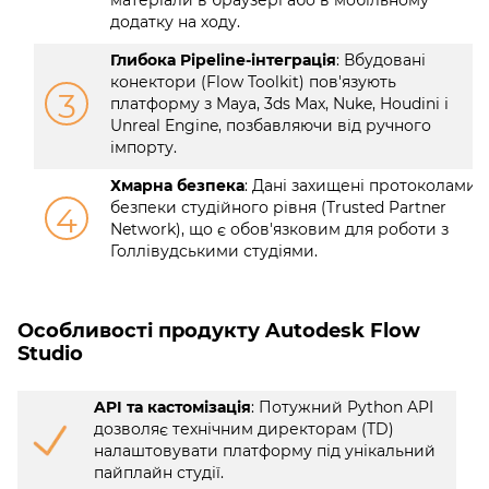
додатку на ходу.
Глибока Pipeline-інтеграція
: Вбудовані
конектори (Flow Toolkit) пов'язують
3
платформу з Maya, 3ds Max, Nuke, Houdini і
Unreal Engine, позбавляючи від ручного
імпорту.
Хмарна безпека
: Дані захищені протоколами
безпеки студійного рівня (Trusted Partner
4
Network), що є обов'язковим для роботи з
Голлівудськими студіями.
Особливості продукту Autodesk Flow
Studio
API та кастомізація
: Потужний Python API
дозволяє технічним директорам (TD)
налаштовувати платформу під унікальний
пайплайн студії.