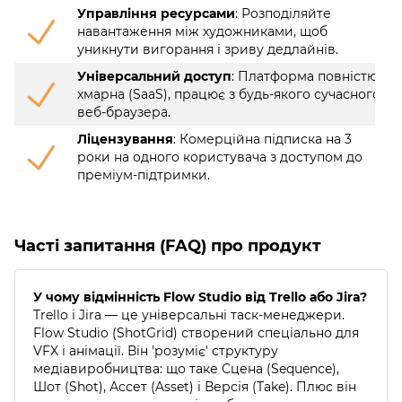
Управління ресурсами
: Розподіляйте
навантаження між художниками, щоб
уникнути вигорання і зриву дедлайнів.
Універсальний доступ
: Платформа повністю
хмарна (SaaS), працює з будь-якого сучасного
веб-браузера.
Ліцензування
: Комерційна підписка на 3
роки на одного користувача з доступом до
преміум-підтримки.
Часті запитання (FAQ) про продукт
У чому відмінність Flow Studio від Trello або Jira?
Trello і Jira — це універсальні таск-менеджери.
Flow Studio (ShotGrid) створений спеціально для
VFX і анімації. Він 'розуміє' структуру
медіавиробництва: що таке Сцена (Sequence),
Шот (Shot), Ассет (Asset) і Версія (Take). Плюс він