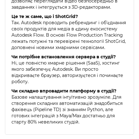
дозволяє переглядати відео безпосередньо в
завданнях і інтегрується з 3D-редакторами.
Це те ж саме, що і ShotGrid?
Так. Autodesk проводить ребрендинг і об'єднання
своїх продуктів для медіа в єдину екосистему
Autodesk Flow. В основі Flow Production Tracking
лежать потужні та перевірені технології ShotGrid,
доповнені новими хмарними сервісами.
Чи потрібне встановлення сервера в студії?
Ні, це повністю хмарне рішення (SaaS), хостинг
якого забезпечує Autodesk. Ви просто
відкриваєте браузер, авторизуєтеся і починаєте
роботу.
Чи складно впровадити платформу в студії?
Базове налаштування інтуїтивно зрозуміле. Для
створення складних автоматизацій знадобиться
фахівець (Pipeline TD) зі знанням Python, але
готових інтеграцій з Maya/Max достатньо для
старту 80% невеликих студій.