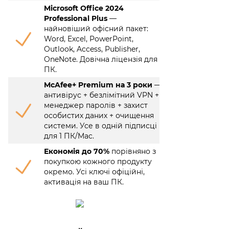
Microsoft Office 2024
Professional Plus
—
найновіший офісний пакет:
Word, Excel, PowerPoint,
Outlook, Access, Publisher,
OneNote. Довічна ліцензія для 1
ПК.
McAfee+ Premium на 3 роки
—
антивірус + безлімітний VPN +
менеджер паролів + захист
особистих даних + очищення
системи. Усе в одній підписці
для 1 ПК/Mac.
Економія до 70%
порівняно з
покупкою кожного продукту
окремо. Усі ключі офіційні,
активація на ваш ПК.