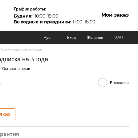
График работы:
Мой заказ
Будние:
10:00–19:00
Выходные и праздники:
11:00–18:00
Рус
UAH
Вход
Желания
aya — подписка на 3 года
писка на 3 года
Оставить отзыв
н
В желания
аказ
арантия