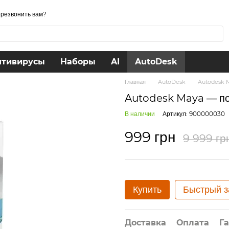
резвонить вам?
нтивирусы
Наборы
AI
AutoDesk
Главная
AutoDesk
Autodesk M
Autodesk Maya — под
В наличии
Артикул: 900000030
999 грн
9 999 гр
Купить
Быстрый з
Доставка
Оплата
Г